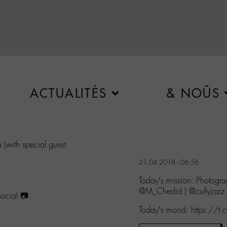
ACTUALITÉS
& NOÛS
a
(with special guest
21.04.2018 - 06:56
Today’s mission: Photogr
@M_Chedid ) @cullyjazz
ocial 📷
Today’s mood: https://t