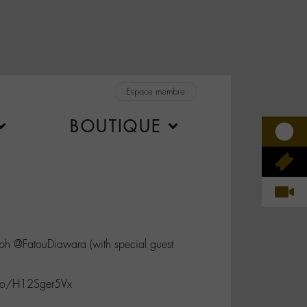
Espace membre
BOUTIQUE
aph @FatouDiawara (with special guest
.co/H12Sger5Vx