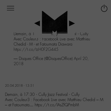
Afficher
Panneau de gestion des cookies
Labo
Connex
-
le
M-
menu
Aller
Demain, à 17:30 · Cully Jazz Festival · Cully
au
Avec Couleur3 : Facebook Live avec Matthieu
menu
Chedid - M - et Fatoumata Diawara
Aller
https://t.co/tzH0F2G445
au
contenu
— Disques Office (@DisquesOffice)
April 20,
Aller
2018
à
la
recherche
20.04.2018 - 13:51
Demain, à 17:30 · Cully Jazz Festival · Cully
Avec Couleur3 : Facebook Live avec Matthieu Chedid – M
– et Fatoumata… https://t.co/lAsZfQPmbM