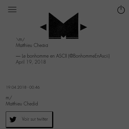
Afficher
Panneau de gestion des cookies
Labo
Connex
-
le
M-
menu
Aller
\m/
au
Matthieu Chedid
menu
Aller
— Le bonhomme en ASCII (@BonhommeEnAscii)
au
April 19, 2018
contenu
Aller
à
la
19.04.2018 - 00:46
recherche
m/
Matthieu Chedid
Voir sur twitter