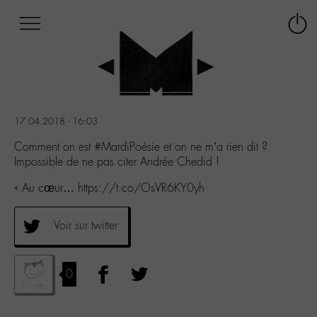
Afficher
Panneau de gestion des cookies
Labo
Connex
-
le
M-
menu
Aller
au
menu
17.04.2018 - 16:03
Aller
au
Comment on est #MardiPoésie et on ne m’a rien dit ?
contenu
Impossible de ne pas citer Andrée Chedid !
Aller
« Au cœur… https://t.co/OsVR6KY0yh
à
la
recherche
Voir sur twitter
0