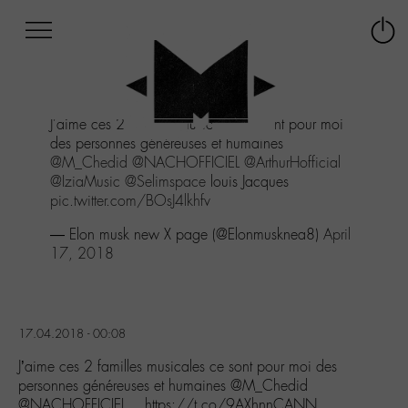
Afficher
Panneau de gestion des cookies
Labo
Connex
-
le
M-
menu
Aller
J'aime ces 2 familles musicales ce sont pour moi
au
des personnes généreuses et humaines
menu
@M_Chedid
@NACHOFFICIEL
@ArthurHofficial
Aller
@IziaMusic
@Selimspace
louis Jacques
au
pic.twitter.com/BOsJ4lkhfv
contenu
Aller
— Elon musk new X page (@Elonmusknea8)
April
à
17, 2018
la
recherche
17.04.2018 - 00:08
J’aime ces 2 familles musicales ce sont pour moi des
personnes généreuses et humaines @M_Chedid
@NACHOFFICIEL… https://t.co/9AXhnnCANN