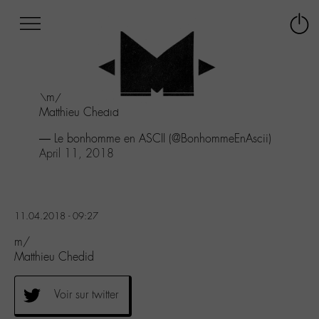
Afficher
Panneau de gestion des cookies
Labo
Connex
-
le
M-
menu
Aller
\m/
au
Matthieu Chedid
menu
Aller
— Le bonhomme en ASCII (@BonhommeEnAscii)
au
April 11, 2018
contenu
Aller
à
la
11.04.2018 - 09:27
recherche
m/
Matthieu Chedid
Voir sur twitter