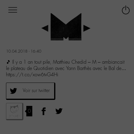
Afficher
Panneau de gestion des cookies
Labo
Connex
-
le
M-
menu
Aller
au
menu
10.04.2018 - 16:40
Aller
au
🎵 Il y a 1 an tout pile, Matthieu Chedid – M – ambiancait
contenu
le plateau de Quotidien avec Yann Barthès avec le Bal de…
Aller
https://t.co/xow6tvG4Hi
à
la
Voir sur twitter
recherche
0