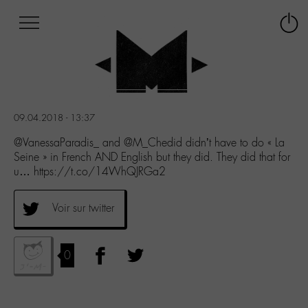
Afficher
Panneau de gestion des cookies
Labo
Connex
-
le
M-
menu
Aller
au
menu
09.04.2018 - 13:37
Aller
au
@VanessaParadis_ and @M_Chedid didn’t have to do « La
contenu
Seine » in French AND English but they did. They did that for
Aller
u… https://t.co/14WhQJRGa2
à
la
Voir sur twitter
recherche
0