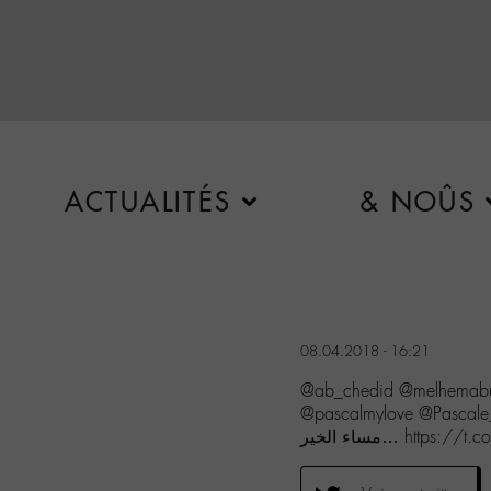
ACTUALITÉS
& NOÛS
08.04.2018 - 16:21
@ab_chedid @melhemabu
@pascalmylove @Pascale_M_Fans  ومال النجوم
مساء الخير… http