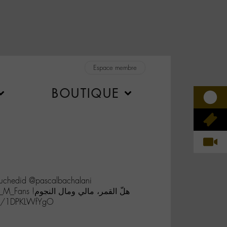
Espace membre
BOUTIQUE
chedid @pascalbachalani
هلّ القمر، مالي!
s://t.co/1DPKLWfYgO