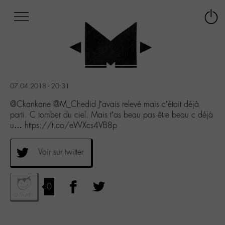
Afficher
Panneau de gestion des cookies
Labo
Connex
-
le
M-
menu
Aller
au
menu
07.04.2018 - 20:31
Aller
au
@Ckankane @M_Chedid J’avais relevé mais c’était déjà
contenu
parti. C tomber du ciel. Mais t’as beau pas être beau c déjà
Aller
u… https://t.co/eWXcs4VB8p
à
la
Voir sur twitter
recherche
0