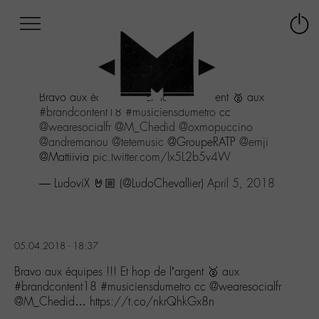
Afficher
Panneau de gestion des cookies
Labo
Connex
-
le
M-
menu
Aller
Bravo aux équipes !!! Et hop de l'argent 🥈 aux
au
#brandcontent18
#musiciensdumetro
cc
menu
@wearesocialfr
@M_Chedid
@oxmopuccino
Aller
@andremanou
@tetemusic
@GroupeRATP
@emji
au
@Mattiivia
pic.twitter.com/Ix5L2b5v4W
contenu
Aller
— LudoviX 🤘🏼 (@LudoChevallier)
April 5, 2018
à
la
recherche
05.04.2018 - 18:37
Bravo aux équipes !!! Et hop de l’argent 🥈 aux
#brandcontent18 #musiciensdumetro cc @wearesocialfr
@M_Chedid… https://t.co/nkrQhkGx8n