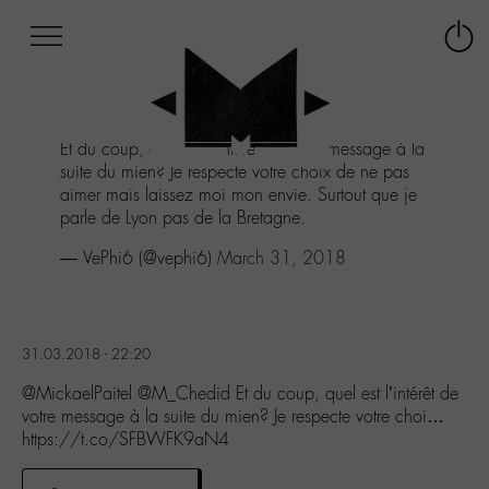
Afficher
Panneau de gestion des cookies
Labo
Connex
-
le
M-
menu
Aller
Et du coup, quel est l'intérêt de votre message à la
au
suite du mien? Je respecte votre choix de ne pas
menu
aimer mais laissez moi mon envie. Surtout que je
Aller
parle de Lyon pas de la Bretagne.
au
contenu
— VePhi6 (@vephi6)
March 31, 2018
Aller
à
la
recherche
31.03.2018 - 22:20
@MickaelPaitel @M_Chedid Et du coup, quel est l’intérêt de
votre message à la suite du mien? Je respecte votre choi…
https://t.co/SFBWFK9aN4