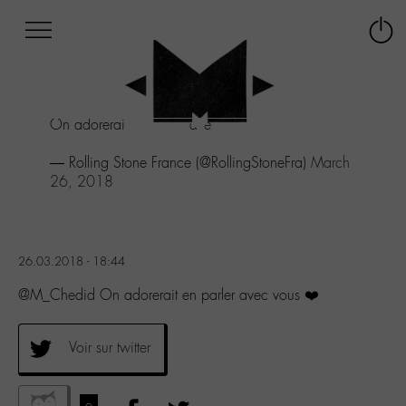
Afficher
Panneau de gestion des cookies
Labo
Connex
-
le
M-
menu
Aller
On adorerait en parler avec vous ❤️
au
menu
— Rolling Stone France (@RollingStoneFra)
March
Aller
26, 2018
au
contenu
Aller
à
la
26.03.2018 - 18:44
recherche
@M_Chedid On adorerait en parler avec vous ❤️
Voir sur twitter