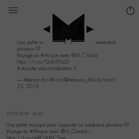
Afficher
Panneau de gestion des cookies
Labo
Connex
-
le
M-
menu
Aller
Une petite musique pour supporter ce week-end
au
pluvieux ??
menu
Voyage en
#Afrique
avec
@M_Chedid
Aller
https://t.co/QafoVYzI2f
au
A écouter sans modération !!
contenu
Aller
— Atlansun for Africa (@Atlansun_Africa)
March
à
23, 2018
la
recherche
23.03.2018 - 16:23
Une petite musique pour supporter ce week-end pluvieux ??
Voyage en #Afrique avec @M_Chedid…
https://t.co/mRCaH6C5gm