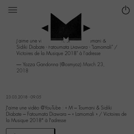
Afficher
Panneau de gestion des cookies
Labo
Connex
-
le
M-
menu
Aller
J'aime une vidéo
@YouTube
: "M - Toumani &
au
Sidiki Diabate - Fatoumata Diawara - "Lamomali" /
menu
Victoires de la Musique 2018" à l'adresse
Aller
au
— Yozza Gandonna (@osmyoz)
March 23,
contenu
2018
Aller
à
la
recherche
23.03.2018 - 09:05
J’aime une vidéo @YouTube : « M – Toumani & Sidiki
Diabate – Fatoumata Diawara – « Lamomali » / Victoires de
la Musique 2018″ à l’adresse