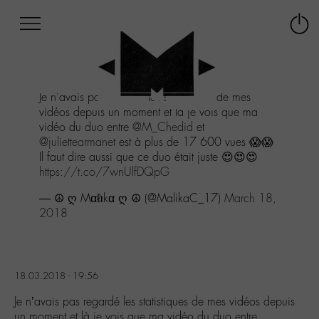
Afficher
Panneau de gestion des cookies
Labo
Connex
-
le
M-
menu
Aller
Je n'avais pas regardé les statistiques de mes
au
vidéos depuis un moment et là je vois que ma
menu
vidéo du duo entre
@M_Chedid
et
Aller
@juliettearmanet
est à plus de 17 600 vues 😱😱
au
Il faut dire aussi que ce duo était juste 😍😍😍
contenu
https://t.co/7wnUlfDQpG
Aller
à
— ☮︎ ღ Mαℓιkα ღ ☮︎ (@MalikaC_17)
March 18,
la
2018
recherche
18.03.2018 - 19:56
Je n’avais pas regardé les statistiques de mes vidéos depuis
un moment et là je vois que ma vidéo du duo entre…