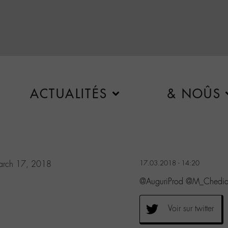
ACTUALITÉS
& NOÛS
rch 17, 2018
17.03.2018 - 14:20
@AuguriProd @M_Chedid C’
Voir sur twitter