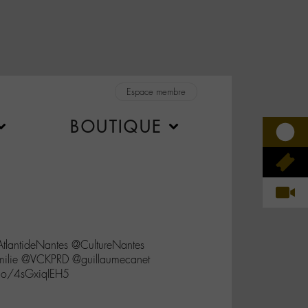
Espace membre
BOUTIQUE
tlantideNantes @CultureNantes
milie @VCKPRD @guillaumecanet
co/4sGxiqIEH5