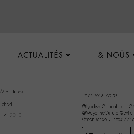
ACTUALITÉS
& NOÛS
xW
ou Itunes
17.03.2018 - 09:55
Tchad
@Lyadish @bbcafrique @A
@MayenneCulture @evile
 17, 2018
@manuchao… https://t.