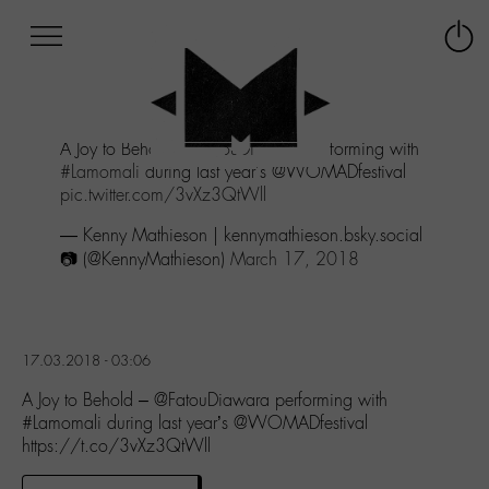
Afficher
Panneau de gestion des cookies
Labo
Connex
-
le
M-
menu
Aller
A Joy to Behold -
@FatouDiawara
performing with
au
#Lamomali
during last year's @WOMADfestival
menu
pic.twitter.com/3vXz3QtWll
Aller
au
— Kenny Mathieson | kennymathieson.bsky.social
contenu
📷 (@KennyMathieson)
March 17, 2018
Aller
à
la
recherche
17.03.2018 - 03:06
A Joy to Behold – @FatouDiawara performing with
#Lamomali during last year’s @WOMADfestival
https://t.co/3vXz3QtWll