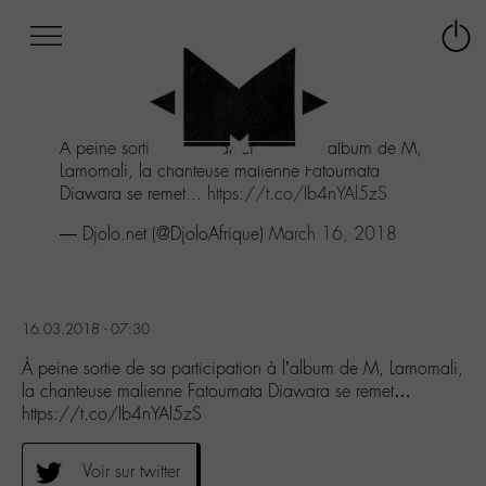
Afficher
Panneau de gestion des cookies
Labo
Connex
-
le
M-
menu
Aller
À peine sortie de sa participation à l’album de M,
au
Lamomali, la chanteuse malienne Fatoumata
menu
Diawara se remet...
https://t.co/Ib4nYAl5zS
Aller
au
— Djolo.net (@DjoloAfrique)
March 16, 2018
contenu
Aller
à
la
16.03.2018 - 07:30
recherche
À peine sortie de sa participation à l’album de M, Lamomali,
la chanteuse malienne Fatoumata Diawara se remet…
https://t.co/Ib4nYAl5zS
Voir sur twitter