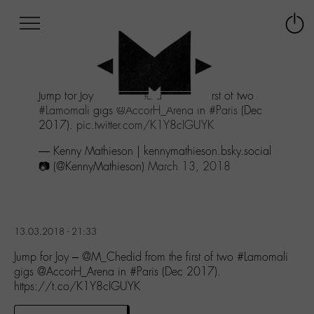
Afficher
Panneau de gestion des cookies
Labo
Connex
-
le
M-
menu
Aller
Jump for Joy -
@M_Chedid
from the first of two
au
#Lamomali
gigs
@AccorH_Arena
in
#Paris
(Dec
menu
2017).
pic.twitter.com/K1Y8cIGUYK
Aller
au
— Kenny Mathieson | kennymathieson.bsky.social
contenu
📷 (@KennyMathieson)
March 13, 2018
Aller
à
la
recherche
13.03.2018 - 21:33
Jump for Joy – @M_Chedid from the first of two #Lamomali
gigs @AccorH_Arena in #Paris (Dec 2017).
https://t.co/K1Y8cIGUYK