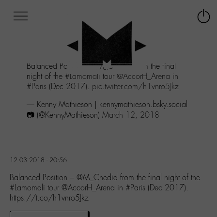
Afficher
Panneau de gestion des cookies
Labo
Connex
-
le
M-
menu
Aller
Balanced Position -
@M_Chedid
from the final
au
night of the
#Lamomali
tour
@AccorH_Arena
in
menu
#Paris
(Dec 2017).
pic.twitter.com/h1vnro5Jkz
Aller
au
— Kenny Mathieson | kennymathieson.bsky.social
contenu
📷 (@KennyMathieson)
March 12, 2018
Aller
à
la
recherche
12.03.2018 - 20:56
Balanced Position – @M_Chedid from the final night of the
#Lamomali tour @AccorH_Arena in #Paris (Dec 2017).
https://t.co/h1vnro5Jkz