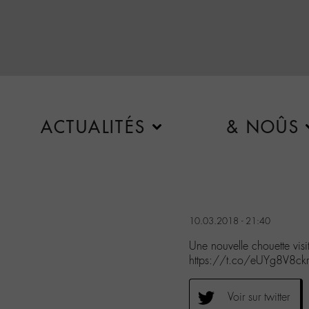
ACTUALITÉS
& NOÛS
10.03.2018 - 21:40
Une nouvelle chouette vi
https://t.co/eUYg8V8ckr
Voir sur twitter