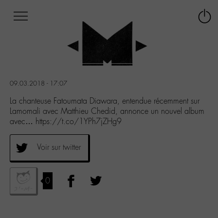
Afficher
Panneau de gestion des cookies
Labo
Connex
-
le
M-
menu
Aller
au
menu
09.03.2018 - 17:07
Aller
au
La chanteuse Fatoumata Diawara, entendue récemment sur
contenu
Lamomali avec Matthieu Chedid, annonce un nouvel album
Aller
avec… https://t.co/1YPh7jZHg9
à
la
Voir sur twitter
recherche
0