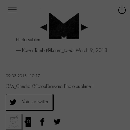
Afficher
Panneau de gestion des cookies
Labo
Connex
-
le
M-
menu
Aller
Photo sublime !
au
menu
— Karen Taieb (@karen_taieb)
March 9, 2018
Aller
au
contenu
Aller
09.03.2018 - 10:17
à
la
@M_Chedid @FatouDiawara Photo sublime !
recherche
Voir sur twitter
0