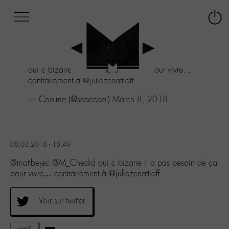
Afficher
Panneau de gestion des cookies
Labo
Connex
-
le
M-
menu
Aller
oui c bizarre il a pas besoin de ça pour vivre...
au
contrairement à
@juliezenattioff
menu
Aller
— Coolme (@seaccool)
March 8, 2018
au
contenu
Aller
à
08.03.2018 - 18:49
la
recherche
@mattbejec @M_Chedid oui c bizarre il a pas besoin de ça
pour vivre… contrairement à @juliezenattioff
Voir sur twitter