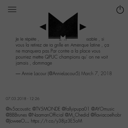
Afficher
Panneau de gestion des cookies
Labo
Connex
-
le
M-
menu
Aller
Je le répète , cette émission est dispensable , si
au
vous la retirez de la grille en Amérique latine , ça
menu
ne manquera pas.Par contre a la place vous
Aller
pourriez mettre QPUC champions qu' on ne voit
au
jamais , dommage
contenu
Aller
— Annie Lacour (@AnnieLacour5)
March 7, 2018
à
la
recherche
07.03.2018 - 12:26
@tv5acoustic @TV5MONDE @fallyipupa01 @AYOmusic
@BBBrunes @NaamanOfficial @M_Chedid @flaviacoelhobr
@JoweeO… https://t.co/y38jz3E5oM