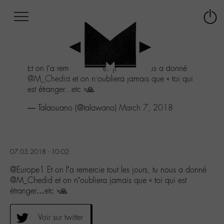
Afficher
Panneau de gestion des cookies
Labo
Connex
-
le
M-
menu
Aller
Et on l’a remercie tout les jours, tu nous a donné
au
@M_Chedid
et on n’oubliera jamais que « toi qui
menu
est étranger...etc »🙏
Aller
au
— Talaouano (@talawano)
March 7, 2018
contenu
Aller
à
la
07.03.2018 - 10:02
recherche
@Europe1 Et on l’a remercie tout les jours, tu nous a donné
@M_Chedid et on n’oubliera jamais que « toi qui est
étranger…etc »🙏
Voir sur twitter