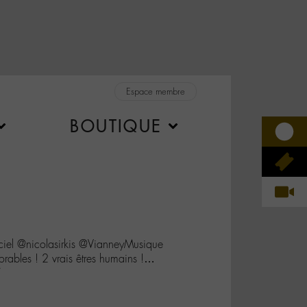
Espace membre
BOUTIQUE
iel @nicolasirkis @VianneyMusique
orables ! 2 vrais êtres humains !…
W