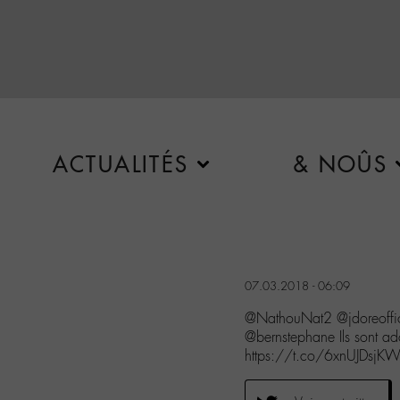
ACTUALITÉS
& NOÛS
07.03.2018 - 06:09
@NathouNat2 @jdoreoffic
@bernstephane Ils sont ad
https://t.co/6xnUJDsjK