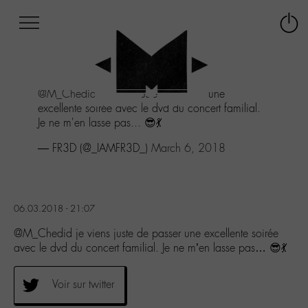
Afficher
Panneau de gestion des cookies
Labo
Connex
-
le
M-
menu
Aller
@M_Chedid
je viens juste de passer une
au
excellente soirée avec le dvd du concert familial.
menu
Je ne m'en lasse pas... 😎💃
Aller
au
— FR3D (@_IAMFR3D_)
March 6, 2018
contenu
Aller
à
la
06.03.2018 - 21:07
recherche
@M_Chedid je viens juste de passer une excellente soirée
avec le dvd du concert familial. Je ne m’en lasse pas… 😎💃
Voir sur twitter