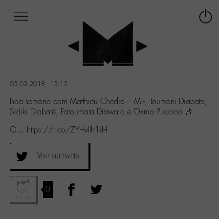
Afficher
Panneau de gestion des cookies
Labo
Connex
-
le
M-
menu
Aller
au
menu
05.03.2018 - 15:15
Aller
au
Boa semana com Matthieu Chedid – M -, Toumani Diabate,
contenu
Sidiki Diabaté, Fatoumata Diawara e Oxmo Puccino 🎶
Aller
O… https://t.co/ZYHvlIh1iH
à
la
recherche
Voir sur twitter
0