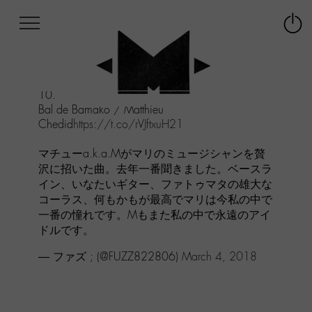
Afficher
Panneau de gestion des cookies
Labo
Connex
-
le
M-
menu
Aller
10.
au
Bal de Bamako / Matthieu
menu
Chedid
https://t.co/rVJftxuH21
Aller
au
マチューa.k.a.Mがマリのミュージシャンを贅
contenu
沢に招いた曲。去年一番聞きました。ベースラ
Aller
イン、いなたいギター、ファトゥマタの雄大な
à
コーラス、何もかもが最高でマリは今私の中で
la
recherche
一番の憧れです。Mもまた私の中で永遠のアイ
ドルです。
— ファズ ; (@FUZZ822806)
March 4, 2018