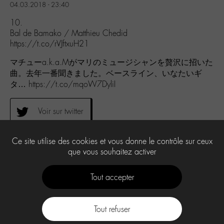
04.03.2018 - 23:40
10.
Bal de Bamako / Matthieu Chedid
https://t.co/rVJftxuH21
マチューa.k.a.Mがマリのミュージシャンを贅沢に招いた
曲。去年一番聞きました。ベースライン、いなたいギ
タ… https://t.co/mqoW7DyliI
Voir sur twitter
Ce site utilise des cookies et vous donne le contrôle sur ceux
0
que vous souhaitez activer
Tout accepter
Tout refuser