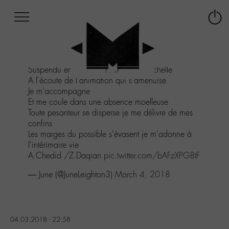
Afficher
Panneau de gestion des cookies
Labo
Connex
-
le
M-
menu
Aller
Suspendu entre ici et le temps sans échelle
au
A l'écoute de l'animation qui s'amenuise
menu
Je m'accompagne
Aller
Et me coule dans une absence moelleuse
au
Toute pesanteur se disperse je me délivre de mes
contenu
confins
Aller
Les marges du possible s'évasent je m'adonne à
à
l'intérimaire vie
la
A.Chedid /Z.Daqian
pic.twitter.com/bAFzXPG8tF
recherche
— June (@JuneLeighton3)
March 4, 2018
04.03.2018 - 22:58