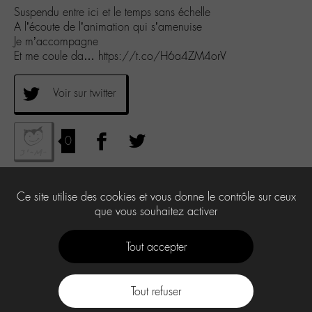
Suspendu entre ici et le temps sans échelle
A l’écoute de l’animation qui s’amenuise
Je m’accompagne
Et me coule da… https://t.co/H6a4ZM4orV
Voir sur twitter
0
Ce site utilise des cookies et vous donne le contrôle sur ceux
que vous souhaitez activer
Tout accepter
Tout refuser