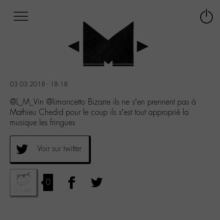
Afficher
Panneau de gestion des cookies
Labo
Connex
-
le
M-
menu
Aller
au
menu
03.03.2018 - 18:18
Aller
au
@L_M_Vin @limoncetto Bizarre ils ne s’en prennent pas à
contenu
Mathieu Chedid pour le coup ils s’est tout approprié la
Aller
musique les fringues
à
la
Voir sur twitter
recherche
0