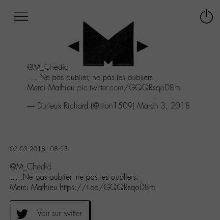
Afficher
Panneau de gestion des cookies
Labo
Connex
-
le
M-
menu
Aller
@M_Chedid
au
.....Ne pas oublier, ne pas les oubliers.
menu
Merci Mathieu
pic.twitter.com/GQQRsqoD8m
Aller
au
— Durieux Richard (@riton1509)
March 3, 2018
contenu
Aller
à
la
03.03.2018 - 08:13
recherche
@M_Chedid
…..Ne pas oublier, ne pas les oubliers.
Merci Mathieu https://t.co/GQQRsqoD8m
Voir sur twitter