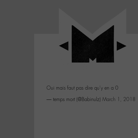
Panneau de gestion des cookies
LABO
-
Aller
Laboratoire
au
poétique
M-
menu
et
musical
Aller
autour
au
de
contenu
l'univers
Aller
de
-
à
M-
Oui mais faut pas dire qu'y en a 0
la
recherche
— temps mort (@Babinulz)
March 1, 2018