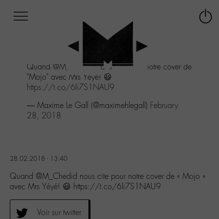
Afficher
Panneau de gestion des cookies
Labo
Connex
-
le
M-
menu
Aller
Quand
@M_Chedid
nous cite pour notre cover de
au
"Mojo" avec Mrs Yéyé! 😃
menu
https://t.co/6li7S1NAU9
Aller
au
— Maxime Le Gall (@maximehlegall)
February
contenu
28, 2018
Aller
à
la
recherche
28.02.2018 - 13:40
Quand @M_Chedid nous cite pour notre cover de « Mojo »
avec Mrs Yéyé! 😃 https://t.co/6li7S1NAU9
Voir sur twitter