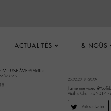
ACTUALITÉS
& NOÛS
-M- - UNE ÂME @ Vieilles
hbe57REdB
.
26.02.2018 - 20:09
018
J’aime une vidéo @YouT
Vieilles Charrues 2017 »
Voir sur twitter