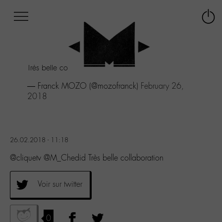
Afficher
Panneau de gestion des cookies
Labo
Connex
-
le
M-
menu
Aller
Très belle collaboration
au
menu
— Franck MOZO (@mozofranck)
February 26,
Aller
2018
au
contenu
Aller
à
26.02.2018 - 11:18
la
recherche
@cliquetv @M_Chedid Très belle collaboration
Voir sur twitter
0