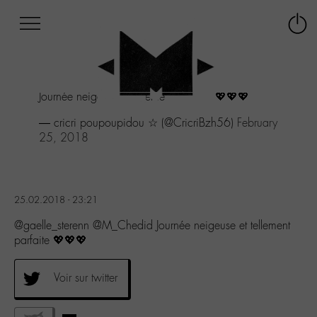
Afficher
Panneau de gestion des cookies
Labo
Connex
-
le
M-
menu
Aller
Journée neigeuse et tellement parfaite 💖💖💖
au
menu
— cricri poupoupidou ☆ (@CricriBzh56)
February
Aller
25, 2018
au
contenu
Aller
à
25.02.2018 - 23:21
la
recherche
@gaelle_sterenn @M_Chedid Journée neigeuse et tellement
parfaite 💖💖💖
Voir sur twitter