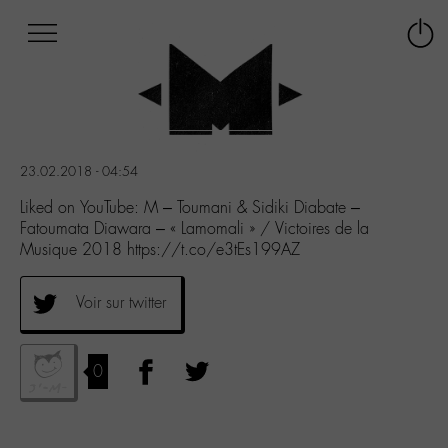
Afficher
Panneau de gestion des cookies
Labo
Connex
-
le
M-
menu
Aller
au
menu
23.02.2018 - 04:54
Aller
au
Liked on YouTube: M – Toumani & Sidiki Diabate –
contenu
Fatoumata Diawara – « Lamomali » / Victoires de la
Aller
Musique 2018 https://t.co/e3tEs199AZ
à
la
Voir sur twitter
recherche
0