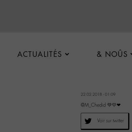
ACTUALITÉS
& NOÛS
22.02.2018 - 01:09
@M_Chedid 💚💛❤
Voir sur twitter