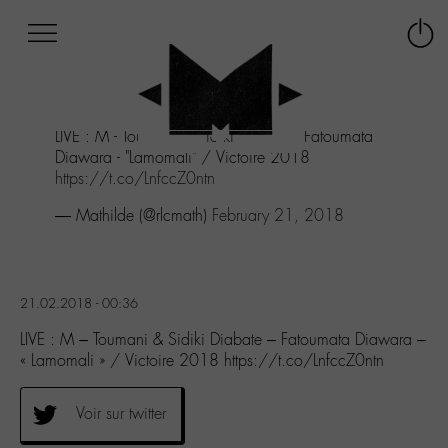
Afficher
Panneau de gestion des cookies
Labo
Connex
-
le
M-
menu
Aller
LIVE : M - Toumani & Sidiki Diabate - Fatoumata
au
Diawara - "Lamomali" / Victoire 2018
menu
https://t.co/LnfccZ0ntn
Aller
au
— Mathilde (@rlcmath)
February 21, 2018
contenu
Aller
à
la
21.02.2018 - 00:36
recherche
LIVE : M – Toumani & Sidiki Diabate – Fatoumata Diawara –
« Lamomali » / Victoire 2018 https://t.co/LnfccZ0ntn
Voir sur twitter