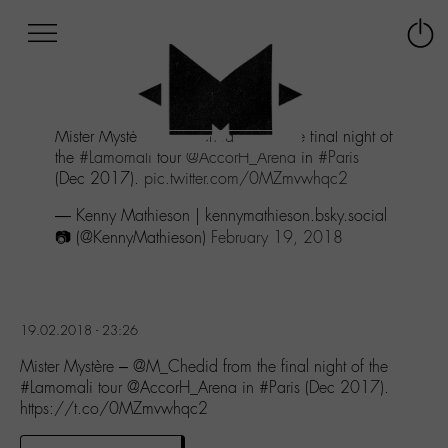
Afficher
Panneau de gestion des cookies
Labo
Connex
-
le
M-
menu
Aller
Mister Mystère -
@M_Chedid
from the final night of
au
the
#Lamomali
tour
@AccorH_Arena
in
#Paris
menu
(Dec 2017).
pic.twitter.com/0MZmvwhqc2
Aller
au
— Kenny Mathieson | kennymathieson.bsky.social
contenu
📷 (@KennyMathieson)
February 19, 2018
Aller
à
la
recherche
19.02.2018 - 23:26
Mister Mystère – @M_Chedid from the final night of the
#Lamomali tour @AccorH_Arena in #Paris (Dec 2017).
https://t.co/0MZmvwhqc2