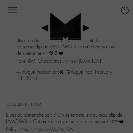
Afficher
Panneau de gestion des cookies
Labo
Connex
-
le
M-
menu
Aller
Blues du dimanche soir ? On se remate le
au
nouveau clip de LAMOMALI "Cet air" et ça va tout
menu
de suite mieux ! 💚💛❤️
Aller
au
Poke
@M_Chedid
https://t.co/jUXvdlT0X1
contenu
— Auguri Productions🎤 (@AuguriProd)
February
Aller
18, 2018
à
la
recherche
18.02.2018 - 17:00
Blues du dimanche soir ? On se remate le nouveau clip de
LAMOMALI « Cet air » et ça va tout de suite mieux ! 💚💛❤️
Pok… https://t.co/pxtMUTtbNW