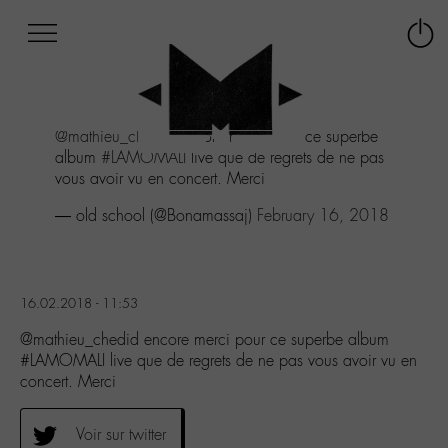
Afficher
Panneau de gestion des cookies
Labo
Connex
-
le
M-
menu
Aller
@mathieu_chedid
encore merci pour ce superbe
au
album
#LAMOMALI
live que de regrets de ne pas
menu
vous avoir vu en concert. Merci
Aller
au
— old school (@Bonamassaj)
February 16, 2018
contenu
Aller
à
la
16.02.2018 - 11:53
recherche
@mathieu_chedid encore merci pour ce superbe album
#LAMOMALI live que de regrets de ne pas vous avoir vu en
concert. Merci
Voir sur twitter