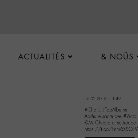
ACTUALITÉS
& NOÛS
16.02.2018 - 11:49
#Charts #TopAlbums
Après le sacre des #Vic
@M_Chedid et sa troupe 
https://t.co/lmm6XSO