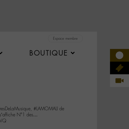
Espace membre
BOUTIQUE
toiresDeLaMusique, #LAMOMALI de
s’affiche N°1 des…
FWQ