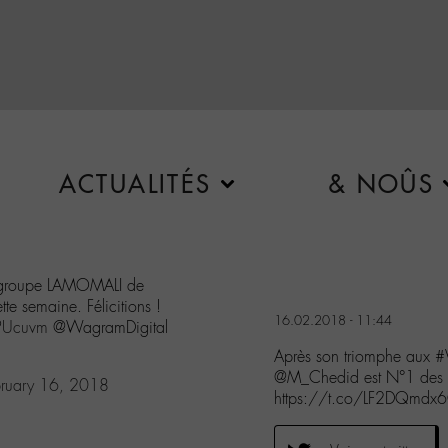
ACTUALITÉS
& NOÛS
 groupe LAMOMALI de
te semaine. Félicitions !
16.02.2018 - 11:44
tPUcuvm
@WagramDigital
Après son triomphe aux 
@M_Chedid est N°1 des v
bruary 16, 2018
https://t.co/LF2DQmdx