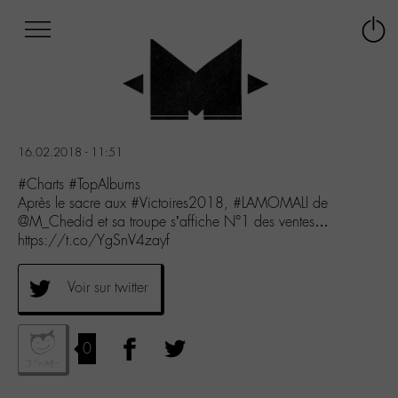
Afficher
Panneau de gestion des cookies
Labo
Connex
-
le
M-
menu
Aller
au
menu
16.02.2018 - 11:51
Aller
au
#Charts #TopAlbums
contenu
Après le sacre aux #Victoires2018, #LAMOMALI de
Aller
@M_Chedid et sa troupe s’affiche N°1 des ventes…
à
https://t.co/YgSnV4zayf
la
recherche
Voir sur twitter
0