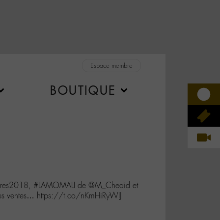
Espace membre
BOUTIQUE
ctoires2018, #LAMOMALI de @M_Chedid et
des ventes… https://t.co/nKmHiRyWIJ